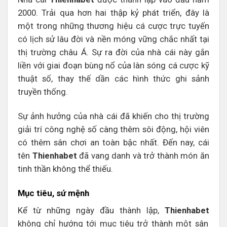
2000. Trải qua hơn hai thập kỷ phát triển, đây là
một trong những thương hiệu cá cược trực tuyến
có lịch sử lâu đời và nền móng vững chắc nhất tại
thị trường châu Á. Sự ra đời của nhà cái này gắn
liền với giai đoạn bùng nổ của làn sóng cá cược kỹ
thuật số, thay thế dần các hình thức ghi sảnh
truyền thống.
Sự ảnh hưởng của nhà cái đã khiến cho thị trường
giải trí công nghệ số càng thêm sôi động, hội viên
có thêm sân chơi an toàn bậc nhất. Đến nay, cái
tên
Thienhabet
đã vang danh và trở thành món ăn
tinh thần không thể thiếu.
Mục tiêu, sứ mệnh
Kể từ những ngày đầu thành lập,
Thienhabet
không chỉ hướng tới mục tiêu trở thành một sân