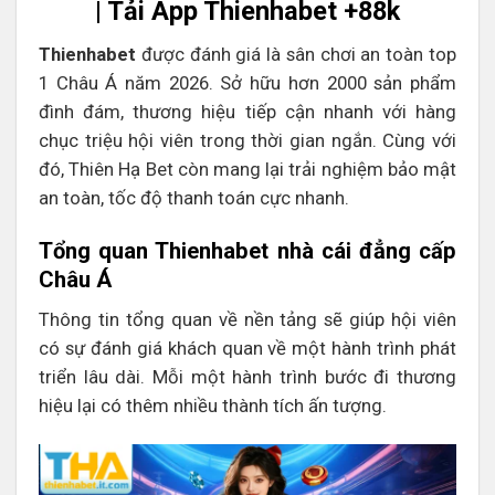
| Tải App Thienhabet +88k
Thienhabet
được đánh giá là sân chơi an toàn top
1 Châu Á năm 2026. Sở hữu hơn 2000 sản phẩm
đình đám, thương hiệu tiếp cận nhanh với hàng
chục triệu hội viên trong thời gian ngắn. Cùng với
đó, Thiên Hạ Bet còn mang lại trải nghiệm bảo mật
an toàn, tốc độ thanh toán cực nhanh.
Tổng quan Thienhabet nhà cái đẳng cấp
Châu Á
Thông tin tổng quan về nền tảng sẽ giúp hội viên
có sự đánh giá khách quan về một hành trình phát
triển lâu dài. Mỗi một hành trình bước đi thương
hiệu lại có thêm nhiều thành tích ấn tượng.