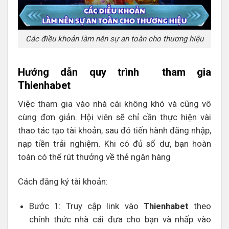
Các điều khoản làm nên sự an toàn cho thương hiệu
Hướng dẫn quy trình tham gia
Thienhabet
Việc tham gia vào nhà cái không khó và cũng vô
cùng đơn giản. Hội viên sẽ chỉ cần thực hiện vài
thao tác tạo tài khoản, sau đó tiến hành đăng nhập,
nạp tiền trải nghiệm. Khi có đủ số dư, bạn hoàn
toàn có thể rút thưởng về thẻ ngân hàng
Cách đăng ký tài khoản:
Bước 1: Truy cập link vào
Thienhabet
theo
chính thức nhà cái đưa cho bạn và nhấp vào