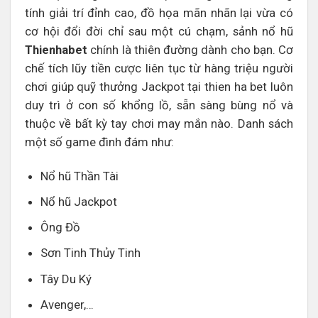
tính giải trí đỉnh cao, đồ họa mãn nhãn lại vừa có
cơ hội đổi đời chỉ sau một cú chạm, sảnh nổ hũ
Thienhabet
chính là thiên đường dành cho bạn. Cơ
chế tích lũy tiền cược liên tục từ hàng triệu người
chơi giúp quỹ thưởng Jackpot tại thien ha bet luôn
duy trì ở con số khổng lồ, sẵn sàng bùng nổ và
thuộc về bất kỳ tay chơi may mắn nào. Danh sách
một số game đình đám như:
Nổ hũ Thần Tài
Nổ hũ Jackpot
Ông Đồ
Sơn Tinh Thủy Tinh
Tây Du Ký
Avenger,…