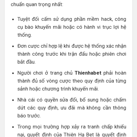
chuẩn quan trọng nhất:
Tuyệt đối cấm sử dụng phần mềm hack, công
cụ bào khuyến mãi hoặc có hành vi trục lợi hệ
thống.
Đơn cược chỉ hợp lệ khi được hệ thống xác nhận
thành công trước khi trận đấu hoặc phiên chơi
bắt đầu.
Người chơi ở trang chủ
Thienhabet
phải hoàn
thành đủ số vòng cược theo quy định của từng
sảnh hoặc chương trình khuyến mãi.
Nhà cái có quyền sửa đổi, bổ sung hoặc chấm
dứt các quy định, ưu đãi mà không cần thông
báo trước.
Trong mọi trường hợp xảy ra tranh chấp khiếu
nại, quyết định của Thiên Hạ Bet là quyết định