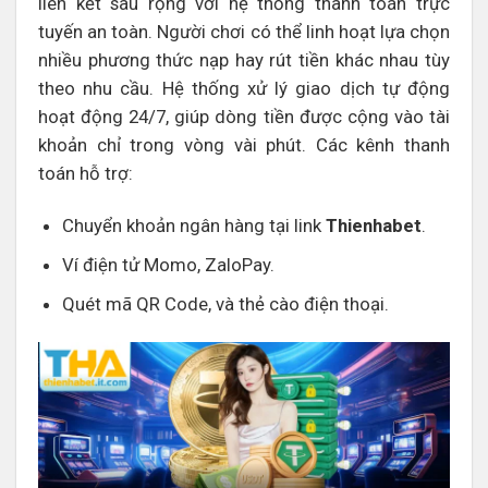
liên kết sâu rộng với hệ thống thanh toán trực
tuyến an toàn. Người chơi có thể linh hoạt lựa chọn
nhiều phương thức nạp hay rút tiền khác nhau tùy
theo nhu cầu. Hệ thống xử lý giao dịch tự động
hoạt động 24/7, giúp dòng tiền được cộng vào tài
khoản chỉ trong vòng vài phút. Các kênh thanh
toán hỗ trợ:
Chuyển khoản ngân hàng tại link
Thienhabet
.
Ví điện tử Momo, ZaloPay.
Quét mã QR Code, và thẻ cào điện thoại.