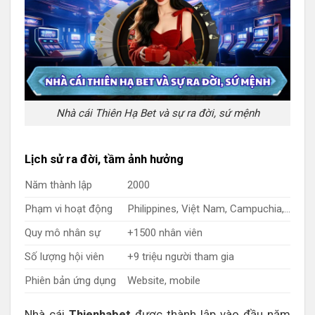
Nhà cái Thiên Hạ Bet và sự ra đời, sứ mệnh
Lịch sử ra đời, tầm ảnh hưởng
Năm thành lập
2000
Phạm vi hoạt động
Philippines, Việt Nam, Campuchia,…
Quy mô nhân sự
+1500 nhân viên
Số lượng hội viên
+9 triệu người tham gia
Phiên bản ứng dụng
Website, mobile
Nhà cái
Thienhabet
được thành lập vào đầu năm