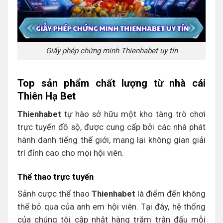
Giấy phép chứng minh Thienhabet uy tín
Top sản phẩm chất lượng từ nhà cái
Thiên Hạ Bet
Thienhabet
tự hào sở hữu một kho tàng trò chơi
trực tuyến đồ sộ, được cung cấp bởi các nhà phát
hành danh tiếng thế giới, mang lại không gian giải
trí đỉnh cao cho mọi hội viên.
Thể thao trực tuyến
Sảnh cược thể thao
Thienhabet
là điểm đến không
thể bỏ qua của anh em hội viên. Tại đây, hệ thống
của chúng tôi cập nhật hàng trăm trận đấu mỗi