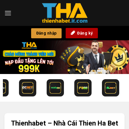
Bỏ
qua
nội
dung
Đăng nhập
Đăng ký
Thienhabet – Nhà Cái Thien Ha Bet