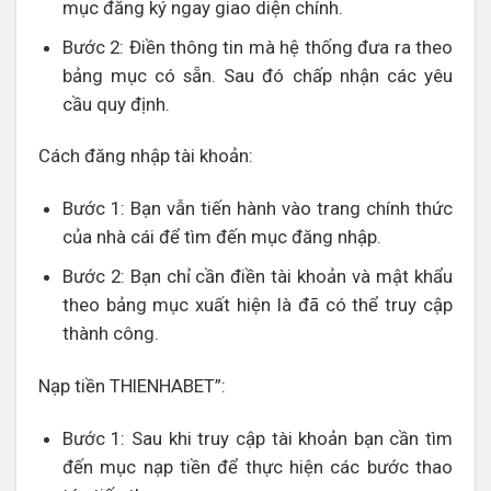
mục đăng ký ngay giao diện chính.
Bước 2: Điền thông tin mà hệ thống đưa ra theo
bảng mục có sẵn. Sau đó chấp nhận các yêu
cầu quy định.
Cách đăng nhập tài khoản:
Bước 1: Bạn vẫn tiến hành vào trang chính thức
của nhà cái để tìm đến mục đăng nhập.
Bước 2: Bạn chỉ cần điền tài khoản và mật khẩu
theo bảng mục xuất hiện là đã có thể truy cập
thành công.
Nạp tiền THIENHABET”:
Bước 1: Sau khi truy cập tài khoản bạn cần tìm
đến mục nạp tiền để thực hiện các bước thao