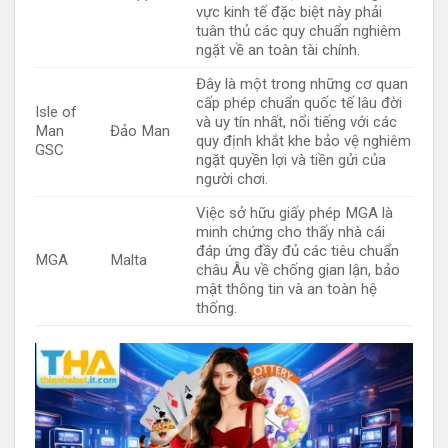
vực kinh tế đặc biệt này phải
tuân thủ các quy chuẩn nghiêm
ngặt về an toàn tài chính.
Đây là một trong những cơ quan
cấp phép chuẩn quốc tế lâu đời
Isle of
và uy tín nhất, nổi tiếng với các
Man
Đảo Man
quy định khắt khe bảo vệ nghiêm
GSC
ngặt quyền lợi và tiền gửi của
người chơi.
Việc sở hữu giấy phép MGA là
minh chứng cho thấy nhà cái
đáp ứng đầy đủ các tiêu chuẩn
MGA
Malta
châu Âu về chống gian lận, bảo
mật thông tin và an toàn hệ
thống.