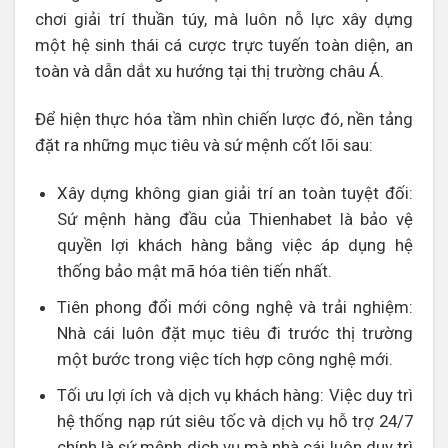
chơi giải trí thuần túy, mà luôn nỗ lực xây dựng
một hệ sinh thái cá cược trực tuyến toàn diện, an
toàn và dẫn dắt xu hướng tại thị trường châu Á.
Để hiện thực hóa tầm nhìn chiến lược đó, nền tảng
đặt ra những mục tiêu và sứ mệnh cốt lõi sau:
Xây dựng không gian giải trí an toàn tuyệt đối:
Sứ mệnh hàng đầu của Thienhabet là bảo vệ
quyền lợi khách hàng bằng việc áp dụng hệ
thống bảo mật mã hóa tiên tiến nhất.
Tiên phong đổi mới công nghệ và trải nghiệm:
Nhà cái luôn đặt mục tiêu đi trước thị trường
một bước trong việc tích hợp công nghệ mới.
Tối ưu lợi ích và dịch vụ khách hàng: Việc duy trì
hệ thống nạp rút siêu tốc và dịch vụ hỗ trợ 24/7
chính là sứ mệnh dịch vụ mà nhà cái luôn duy trì