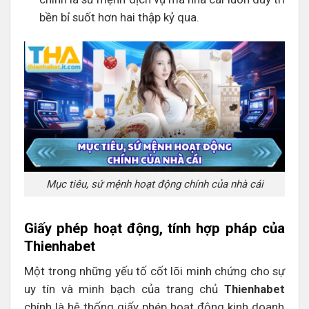
bền bỉ suốt hơn hai thập kỷ qua.
Mục tiêu, sứ mệnh hoạt động chính của nhà cái
Giấy phép hoạt động, tính hợp pháp của
Thienhabet
Một trong những yếu tố cốt lõi minh chứng cho sự
uy tín và minh bạch của trang chủ
Thienhabet
chính là hệ thống giấy phép hoạt động kinh doanh