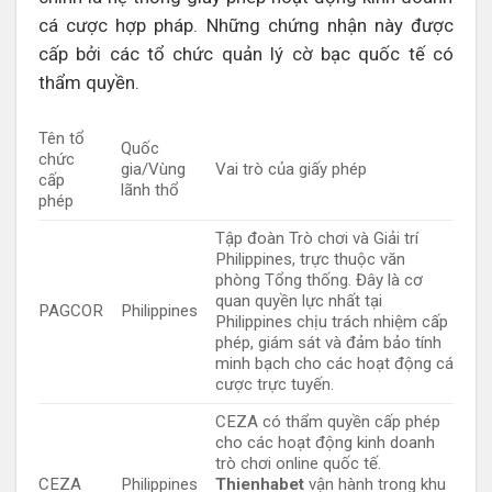
cá cược hợp pháp. Những chứng nhận này được
cấp bởi các tổ chức quản lý cờ bạc quốc tế có
thẩm quyền.
Tên tổ
Quốc
chức
gia/Vùng
Vai trò của giấy phép
cấp
lãnh thổ
phép
Tập đoàn Trò chơi và Giải trí
Philippines, trực thuộc văn
phòng Tổng thống. Đây là cơ
quan quyền lực nhất tại
PAGCOR
Philippines
Philippines chịu trách nhiệm cấp
phép, giám sát và đảm bảo tính
minh bạch cho các hoạt động cá
cược trực tuyến.
CEZA có thẩm quyền cấp phép
cho các hoạt động kinh doanh
trò chơi online quốc tế.
CEZA
Philippines
Thienhabet
vận hành trong khu