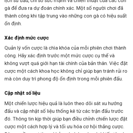
lịch sử đấu, chỉ số sức mạnh và chiến thuật của các con
gà để đưa ra dự đoán chính xác. Một số người chơi đã
thành công khi tập trung vào những con gà có hiệu suất
ổn định.
Xác định mức cược
Quản lý vốn cược là chìa khóa của mỗi phiên chơi thành
công. Hãy xác định trước một mức cược cụ thể và
không vượt quá giới hạn tài chính của bản thân. Việc đặt
cược một cách khoa học không chỉ giúp bạn tránh rủi ro
mà còn duy trì phong độ ổn định trong mỗi phiên đấu.
Cập nhật số liệu
Một chiến lược hiệu quả là luôn theo dõi sát xu hướng
đấu và cập nhật số liệu thống kê từ các trận đấu trước
đó. Thông tin kịp thời giúp bạn điều chỉnh chiến lược đặt
cược một cách hợp lý và tối ưu hóa cơ hội thắng cược.