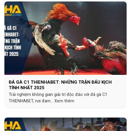
ĐÁ GÀ C1 THIENHABET: NHỮNG TRẬN ĐẤU KỊCH
TÍNH NHẤT 2025
Trải nghiệm không gian giải trí độc đáo với đá gà C1
THIENHABET, nơi đam... Xem thêm