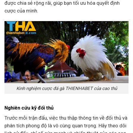
được chia sẻ rộng rãi, giúp bạn tối ưu hóa quyết định
cược của mình.
Kinh nghiệm cược đá gà THIENHABET của cao thủ
Nghiên cứu kỹ đối thủ
Trước mỗi trận đấu, việc thu thập thông tin về đối thủ và
phân tích phong độ là vô cùng quan trọng. Hãy theo dõi