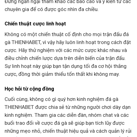
Đừng ngần ngại tham khảo các báo cáo và ý kiến từ các
chuyên gia để có được góc nhìn đa chiều.
Chiến thuật cược linh hoạt
Không có một chiến thuật cố định cho mọi trận đấu đá
gà THIENHABET, vì vậy hãy luôn linh hoạt trong cách đặt
cược. Hãy thử nghiệm với các mức cược khác nhau và
điều chỉnh chiến lược dựa trên diễn biến của trận đấu.
Sự linh hoạt này giúp bạn tận dụng tối đa cơ hội thắng
cược, đồng thời giảm thiểu tổn thất khi không may.
Học hỏi từ cộng đồng
Cuối cùng, không có gì quý hơn kinh nghiệm đá gà
THIENHABET được chia sẻ từ những người chơi dày dạn
kinh nghiệm. Tham gia các diễn đàn, nhóm chat và các
buổi trao đổi về cược đá gà sẽ giúp bạn tích lũy được
những mẹo nhỏ, chiến thuật hiệu quả và cách quản lý rủi