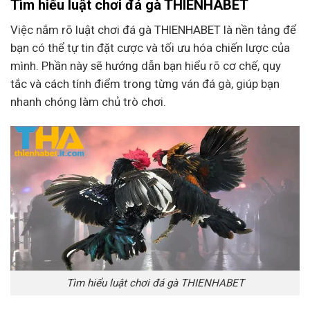
Tìm hiểu luật chơi đá gà THIENHABET
Việc nắm rõ luật chơi đá gà THIENHABET là nền tảng để
bạn có thể tự tin đặt cược và tối ưu hóa chiến lược của
mình. Phần này sẽ hướng dẫn bạn hiểu rõ cơ chế, quy
tắc và cách tính điểm trong từng ván đá gà, giúp bạn
nhanh chóng làm chủ trò chơi.
Tìm hiểu luật chơi đá gà THIENHABET