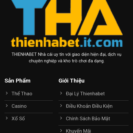
THIENHABET
Nhà cái uy tín với giao diện hiện đại, dịch vụ
chuyên nghiệp và kho trò chơi đa dạng.
Sản Phẩm
Giới Thiệu
Thể Thao
Đại Lý Thienhabet
Casino
Điều Khoản Điều Kiện
Xổ Số
Chính Sách Bảo Mật
Khuyến Mãi