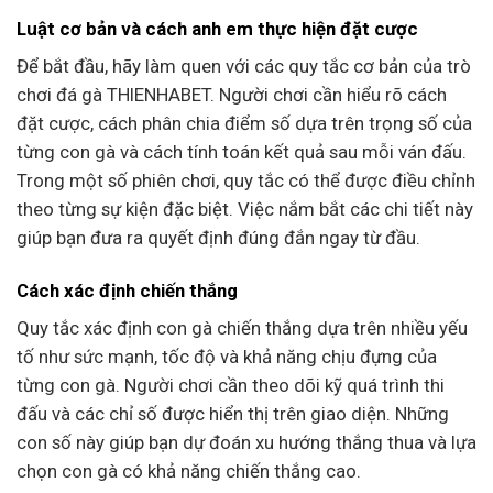
Luật cơ bản và cách anh em thực hiện đặt cược
Để bắt đầu, hãy làm quen với các quy tắc cơ bản của trò
chơi đá gà THIENHABET. Người chơi cần hiểu rõ cách
đặt cược, cách phân chia điểm số dựa trên trọng số của
từng con gà và cách tính toán kết quả sau mỗi ván đấu.
Trong một số phiên chơi, quy tắc có thể được điều chỉnh
theo từng sự kiện đặc biệt. Việc nắm bắt các chi tiết này
giúp bạn đưa ra quyết định đúng đắn ngay từ đầu.
Cách xác định chiến thắng
Quy tắc xác định con gà chiến thắng dựa trên nhiều yếu
tố như sức mạnh, tốc độ và khả năng chịu đựng của
từng con gà. Người chơi cần theo dõi kỹ quá trình thi
đấu và các chỉ số được hiển thị trên giao diện. Những
con số này giúp bạn dự đoán xu hướng thắng thua và lựa
chọn con gà có khả năng chiến thắng cao.