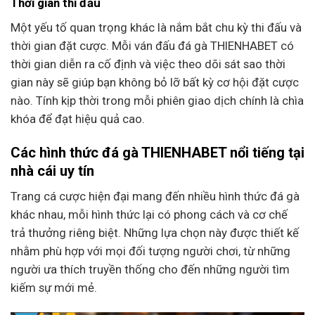
Thời gian thi đấu
Một yếu tố quan trọng khác là nắm bắt chu kỳ thi đấu và
thời gian đặt cược. Mỗi ván đấu đá gà THIENHABET có
thời gian diễn ra cố định và việc theo dõi sát sao thời
gian này sẽ giúp bạn không bỏ lỡ bất kỳ cơ hội đặt cược
nào. Tính kịp thời trong mỗi phiên giao dịch chính là chìa
khóa để đạt hiệu quả cao.
Các hình thức đá gà THIENHABET nổi tiếng tại
nhà cái uy tín
Trang cá cược hiện đại mang đến nhiều hình thức đá gà
khác nhau, mỗi hình thức lại có phong cách và cơ chế
trả thưởng riêng biệt. Những lựa chọn này được thiết kế
nhằm phù hợp với mọi đối tượng người chơi, từ những
người ưa thích truyền thống cho đến những người tìm
kiếm sự mới mẻ.